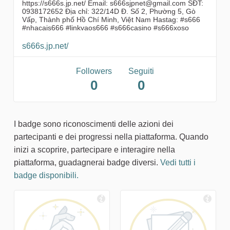
https://s666s.jp.net/ Email: s666sjpnet@gmail.com SĐT:
0938172652 Địa chỉ: 322/14D Đ. Số 2, Phường 5, Gò
Vấp, Thành phố Hồ Chí Minh, Việt Nam Hastag: #s666
#nhacais666 #linkvaos666 #s666casino #s666xoso
s666s.jp.net/
Followers
Seguiti
0
0
I badge sono riconoscimenti delle azioni dei
partecipanti e dei progressi nella piattaforma. Quando
inizi a scoprire, partecipare e interagire nella
piattaforma, guadagnerai badge diversi.
Vedi tutti i
badge disponibili.