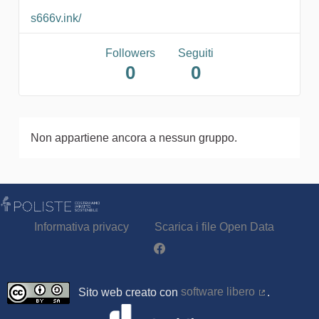
s666v.ink/
Followers
Seguiti
0
0
Non appartiene ancora a nessun gruppo.
Informativa privacy
Scarica i file Open Data
Partecipa - Poliste su Facebook
Sito web creato con
software libero
.
(Collegamen