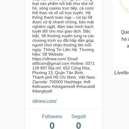
loạt sản phẩm nổi bật như slot nổ
hũ, sòng casino trực tiếp, cá cược
thể thao và xổ số trực tuyến. Hệ
thống thanh toán nạp – rút tại S8
được xử lý nhanh chóng, bảo mật
nghiêm ngặt, đảm bảo minh bạch
tuyệt đối cho mọi giao dịch. Đặc
Que
biệt, S8 thường xuyên tung ra các
ha 
chương trình ưu đãi hấp dẫn giúp
người chơi nhận thưởng lớn mỗi
a
ngày. Thông Tin Liên Hệ: Thương
hiệu: S8 Website:
https://s8new.com/ Email:
s88com@gmail.com Hotline: 0371
128 897 Địa chỉ: 652 Cộng Hòa,
Phường 13, Quận Tân Bình,
Livello
Thành phố Hồ Chí Minh, Việt Nam
Zipcode: 700000 Hashtags: #s8
#s8casino #slotgames8 #nhacais8
#dangkys8
s8new.com/
Followers
Seguiti
0
0