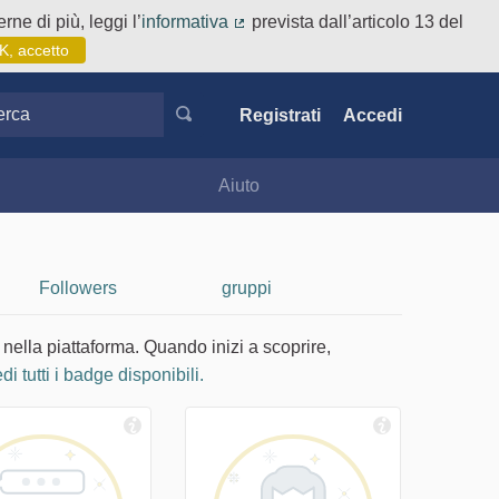
rne di più, leggi l’
informativa
prevista dall’articolo 13 del
(Collegamento esterno)
K, accetto
ca
Registrati
Accedi
Aiuto
Followers
gruppi
 nella piattaforma. Quando inizi a scoprire,
di tutti i badge disponibili.