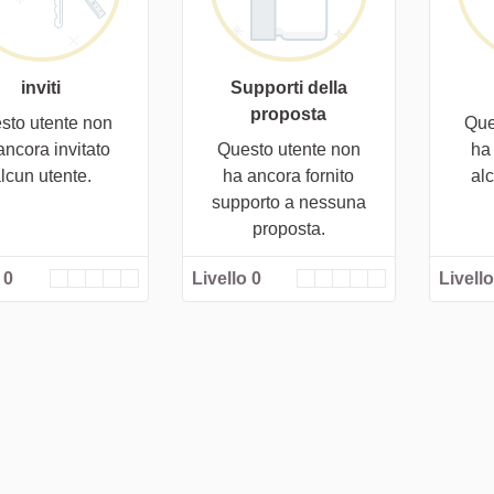
inviti
Supporti della
proposta
sto utente non
Que
ancora invitato
Questo utente non
ha
lcun utente.
ha ancora fornito
al
supporto a nessuna
proposta.
 0
Livello 0
Livello