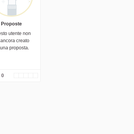
Proposte
sto utente non
 ancora creato
cuna proposta.
 0