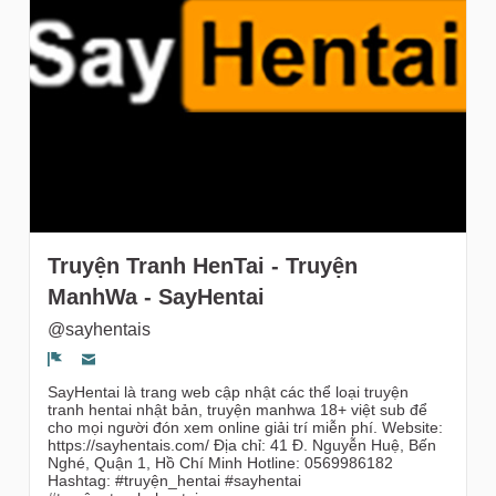
Followers
Truyện Tranh HenTai - Truyện
ManhWa - SayHentai
@sayhentais
Segnala un problema
SayHentai là trang web cập nhật các thể loại truyện
tranh hentai nhật bản, truyện manhwa 18+ việt sub để
cho mọi người đón xem online giải trí miễn phí. Website:
https://sayhentais.com/ Địa chỉ: 41 Đ. Nguyễn Huệ, Bến
Nghé, Quận 1, Hồ Chí Minh Hotline: 0569986182
Hashtag: #truyện_hentai #sayhentai