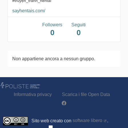
#truyện_tranh_hentai
sayhentais.com/
Followers
Seguiti
0
0
Non appartiene ancora a nessun gruppo.
Informativa privacy
Scarica i file Open Data
Partecipa - Poliste su Facebook
Sito web creato con
software libero
.
(Collegamen