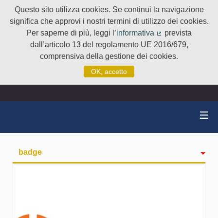
Questo sito utilizza cookies. Se continui la navigazione
significa che approvi i nostri termini di utilizzo dei cookies.
Per saperne di più, leggi l’
informativa
prevista
(Collegamento e
dall’articolo 13 del regolamento UE 2016/679,
comprensiva della gestione dei cookies.
OK, accetto
badge
Attività
Seguiti
Followers