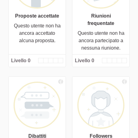
Proposte accettate
Riunioni
frequentate
Questo utente non ha
ancora accettato
Questo utente non ha
alcuna proposta.
ancora partecipato a
nessuna riunione.
Livello 0
Livello 0
Dibattiti
Followers