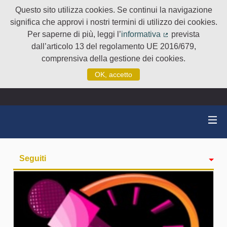
Questo sito utilizza cookies. Se continui la navigazione
significa che approvi i nostri termini di utilizzo dei cookies.
Per saperne di più, leggi l’
informativa
prevista
(Collegamento e
dall’articolo 13 del regolamento UE 2016/679,
comprensiva della gestione dei cookies.
OK, accetto
Seguiti
Attività
badge
Followers