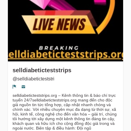
gruppi
selldiabeticteststrips
@selldiabeticteststri
Segnala un problema
selldiabeticteststrips.org – Kênh thông tin & báo chí trực
tuyến 24/7selldiabeticteststrips.org mang đến cho độc
giả nguồn tin tức tổng hợp, cập nhật nhanh chóng và
chính xác. Với nhiều chuyên mục đa dạng từ thời sự, xã
hội, kinh tế, công nghệ cho đến văn hóa – giải trí, chúng
tôi hướng tới xây dựng một kênh thông tin đáng tin cậy,
khách quan và hữu ích cho cộng đồng độc giả trong và
ngoài nước. Biên tập & điều hành: Đội ngũ