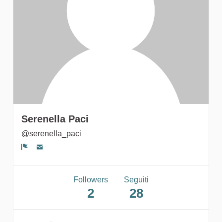
gruppi
Serenella Paci
@serenella_paci
Segnala un problema
Followers
Seguiti
2
28