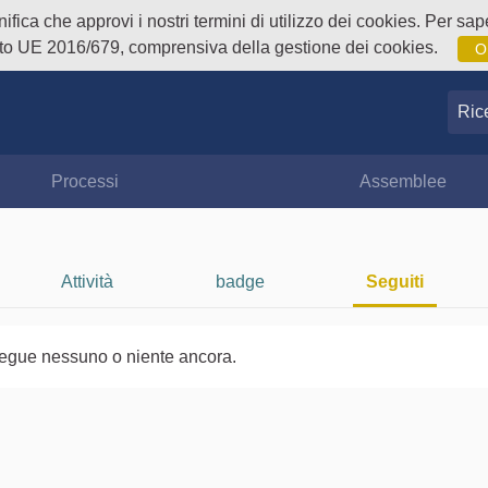
fica che approvi i nostri termini di utilizzo dei cookies. Per sape
o UE 2016/679, comprensiva della gestione dei cookies.
O
Ricer
Processi
Assemblee
Attività
badge
Seguiti
egue nessuno o niente ancora.