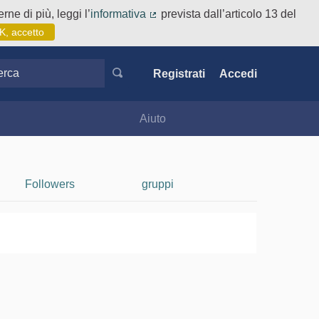
rne di più, leggi l’
informativa
prevista dall’articolo 13 del
(Collegamento esterno)
K, accetto
ca
Registrati
Accedi
Aiuto
Followers
gruppi