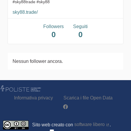
#sky88trade #sky88
sky88.trade/
Followers
Seguiti
0
0
Nessun follower ancora.
Informativa privacy
Scarica i file Open Data
Partecipa - Poliste su Facebook
Sito web creato con
software libero
.
(Collegamen