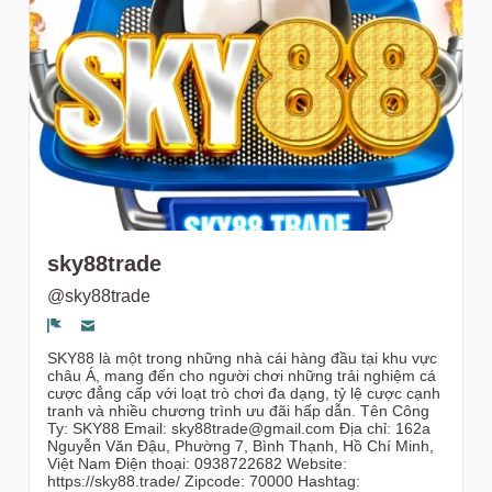
gruppi
sky88trade
@sky88trade
Segnala un problema
SKY88 là một trong những nhà cái hàng đầu tại khu vực
châu Á, mang đến cho người chơi những trải nghiệm cá
cược đẳng cấp với loạt trò chơi đa dạng, tỷ lệ cược cạnh
tranh và nhiều chương trình ưu đãi hấp dẫn. Tên Công
Ty: SKY88 Email: sky88trade@gmail.com Địa chỉ: 162a
Nguyễn Văn Đậu, Phường 7, Bình Thạnh, Hồ Chí Minh,
Việt Nam Điện thoại: 0938722682 Website:
https://sky88.trade/ Zipcode: 70000 Hashtag: