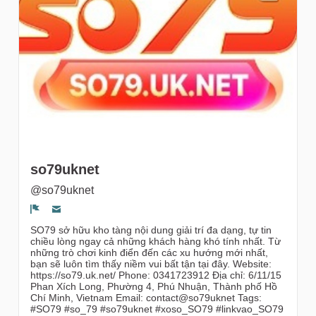
gruppi
so79uknet
@so79uknet
Segnala un problema
SO79 sở hữu kho tàng nội dung giải trí đa dạng, tự tin
chiều lòng ngay cả những khách hàng khó tính nhất. Từ
những trò chơi kinh điển đến các xu hướng mới nhất,
bạn sẽ luôn tìm thấy niềm vui bất tận tại đây. Website:
https://so79.uk.net/ Phone: 0341723912 Địa chỉ: 6/11/15
Phan Xích Long, Phường 4, Phú Nhuận, Thành phố Hồ
Chí Minh, Vietnam Email: contact@so79uknet Tags:
#SO79 #so_79 #so79uknet #xoso_SO79 #linkvao_SO79