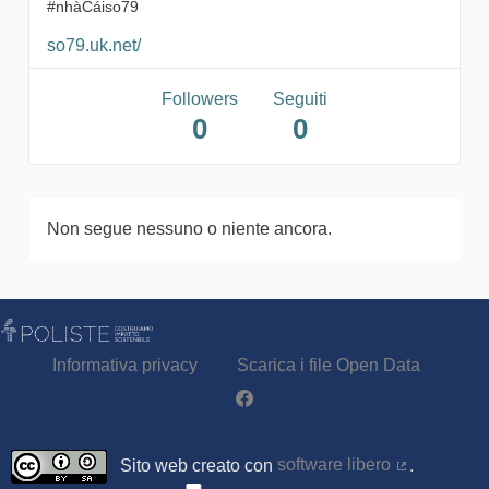
#nhàCáiso79
so79.uk.net/
Followers
Seguiti
0
0
Non segue nessuno o niente ancora.
Informativa privacy
Scarica i file Open Data
Partecipa - Poliste su Facebook
Sito web creato con
software libero
.
(Collegamen