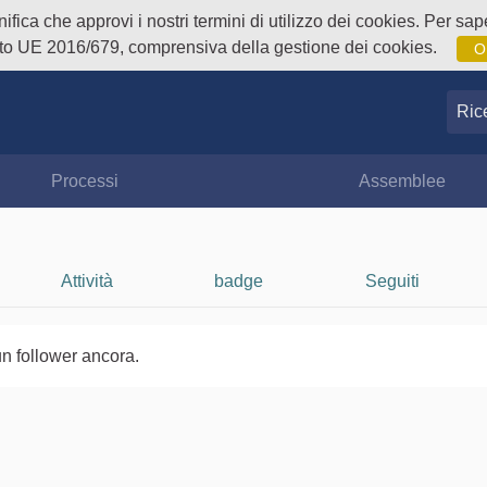
fica che approvi i nostri termini di utilizzo dei cookies. Per sape
o UE 2016/679, comprensiva della gestione dei cookies.
O
Ricer
Processi
Assemblee
Attività
badge
Seguiti
n follower ancora.