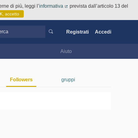
rne di più, leggi l’
informativa
prevista dall’articolo 13 del
(Collegamento esterno)
K, accetto
ca
Registrati
Accedi
Aiuto
Followers
gruppi