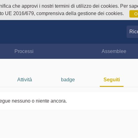
fica che approvi i nostri termini di utilizzo dei cookies. Per sape
o UE 2016/679, comprensiva della gestione dei cookies.
O
Ricer
Processi
Assemblee
Attività
badge
Seguiti
egue nessuno o niente ancora.