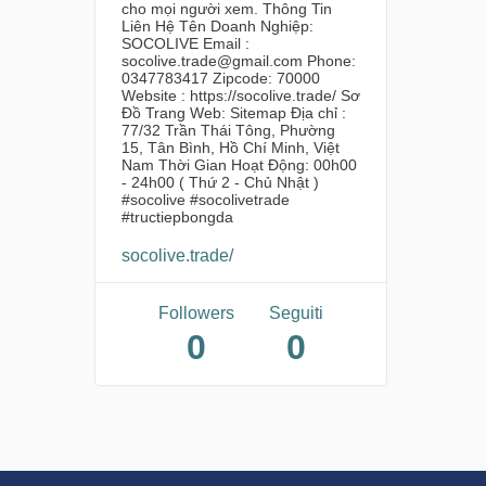
cho mọi người xem. Thông Tin
Liên Hệ Tên Doanh Nghiệp:
SOCOLIVE Email :
socolive.trade@gmail.com Phone:
0347783417 Zipcode: 70000
Website : https://socolive.trade/ Sơ
Đồ Trang Web: Sitemap Địa chỉ :
77/32 Trần Thái Tông, Phường
15, Tân Bình, Hồ Chí Minh, Việt
Nam Thời Gian Hoạt Động: 00h00
- 24h00 ( Thứ 2 - Chủ Nhật )
#socolive #socolivetrade
#tructiepbongda
socolive.trade/
Followers
Seguiti
0
0