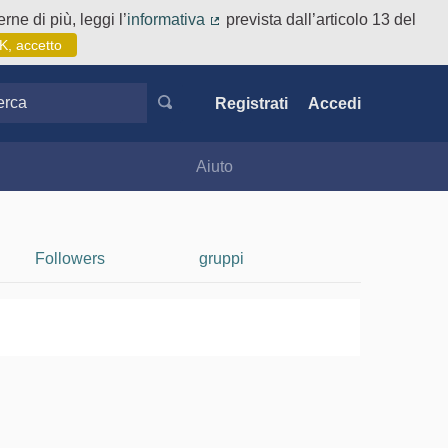
rne di più, leggi l’
informativa
prevista dall’articolo 13 del
(Collegamento esterno)
K, accetto
ca
Registrati
Accedi
Aiuto
Followers
gruppi