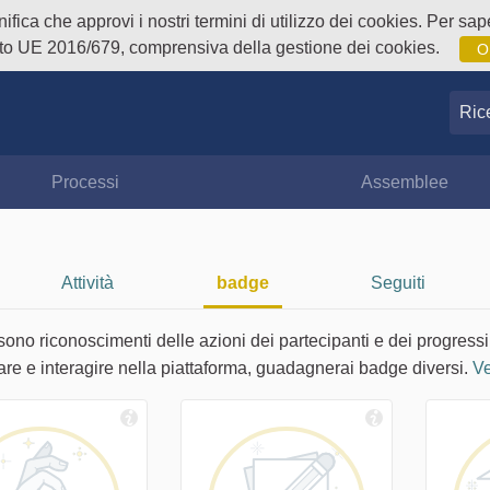
fica che approvi i nostri termini di utilizzo dei cookies. Per sape
o UE 2016/679, comprensiva della gestione dei cookies.
O
Ricer
Processi
Assemblee
Attività
badge
Seguiti
sono riconoscimenti delle azioni dei partecipanti e dei progressi
are e interagire nella piattaforma, guadagnerai badge diversi.
Ve