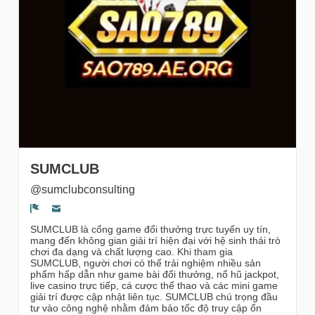
gruppi
SUMCLUB
@sumclubconsulting
Segnala un problema
SUMCLUB là cổng game đổi thưởng trực tuyến uy tín,
mang đến không gian giải trí hiện đại với hệ sinh thái trò
chơi đa dạng và chất lượng cao. Khi tham gia
SUMCLUB, người chơi có thể trải nghiệm nhiều sản
phẩm hấp dẫn như game bài đổi thưởng, nổ hũ jackpot,
live casino trực tiếp, cá cược thể thao và các mini game
giải trí được cập nhật liên tục. SUMCLUB chú trọng đầu
tư vào công nghệ nhằm đảm bảo tốc độ truy cập ổn