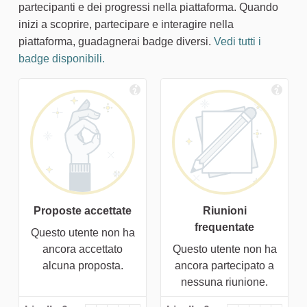
partecipanti e dei progressi nella piattaforma. Quando
inizi a scoprire, partecipare e interagire nella
piattaforma, guadagnerai badge diversi.
Vedi tutti i
badge disponibili.
Proposte accettate
Riunioni
frequentate
Questo utente non ha
ancora accettato
Questo utente non ha
alcuna proposta.
ancora partecipato a
nessuna riunione.