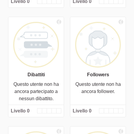
Livello 0
Livello 0
Dibattiti
Followers
Questo utente non ha
Questo utente non ha
ancora partecipato a
ancora follower.
nessun dibattito.
Livello 0
Livello 0