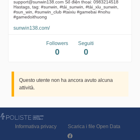
support@sunwin138.com Số điện thoại: 0983214518
Hastags, tag: #sunwin, #tải_sunwin, #tài_xỉu_sunwin,
#sun_win, #sunwin_club #taixiu #gamebai #nohu
#gamedoithuong
sunwin138.com/
Followers
Seguiti
0
0
Questo utente non ha ancora avuto alcuna
attività.
Informativa privacy
Scarica i file Open Data
Partecipa - Poliste su Facebook