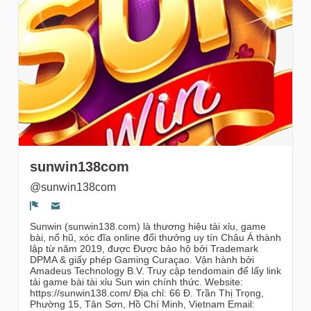
gruppi
sunwin138com
@sunwin138com
Segnala un problema
Sunwin (sunwin138.com) là thương hiệu tài xỉu, game
bài, nổ hũ, xóc đĩa online đổi thưởng uy tín Châu Á thành
lập từ năm 2019, được Được bảo hộ bởi Trademark
DPMA & giấy phép Gaming Curaçao. Vận hành bởi
Amadeus Technology B.V. Truy cập tendomain để lấy link
tải game bài tài xỉu Sun win chính thức. Website:
https://sunwin138.com/ Địa chỉ: 66 Đ. Trần Thị Trọng,
Phường 15, Tân Sơn, Hồ Chí Minh, Vietnam Email: