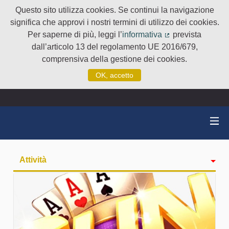
Questo sito utilizza cookies. Se continui la navigazione
significa che approvi i nostri termini di utilizzo dei cookies.
Per saperne di più, leggi l’
informativa
prevista
(Collegamento e
dall’articolo 13 del regolamento UE 2016/679,
comprensiva della gestione dei cookies.
OK, accetto
Attività
badge
Seguiti
Followers