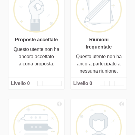
Proposte accettate
Riunioni
frequentate
Questo utente non ha
ancora accettato
Questo utente non ha
alcuna proposta.
ancora partecipato a
nessuna riunione.
Livello 0
Livello 0