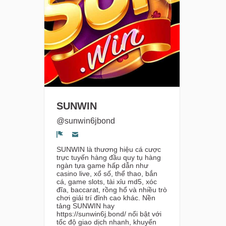
SUNWIN
@sunwin6jbond
Segnala un problema
SUNWIN là thương hiệu cá cược
trực tuyến hàng đầu quy tụ hàng
ngàn tựa game hấp dẫn như
casino live, xổ số, thể thao, bắn
cá, game slots, tài xỉu md5, xóc
đĩa, baccarat, rồng hổ và nhiều trò
chơi giải trí đỉnh cao khác. Nền
tảng SUNWIN hay
https://sunwin6j.bond/ nổi bật với
tốc độ giao dịch nhanh, khuyến