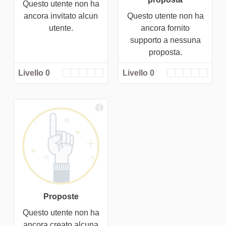
Questo utente non ha
ancora invitato alcun
Questo utente non ha
utente.
ancora fornito
supporto a nessuna
proposta.
Livello 0
Livello 0
Proposte
Questo utente non ha
ancora creato alcuna