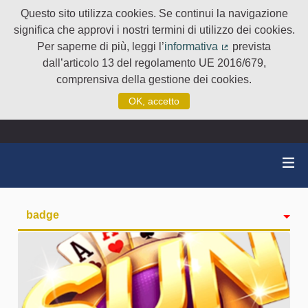
Questo sito utilizza cookies. Se continui la navigazione
significa che approvi i nostri termini di utilizzo dei cookies.
Per saperne di più, leggi l’
informativa
prevista
(Collegamento e
dall’articolo 13 del regolamento UE 2016/679,
comprensiva della gestione dei cookies.
OK, accetto
badge
Attività
Seguiti
Followers