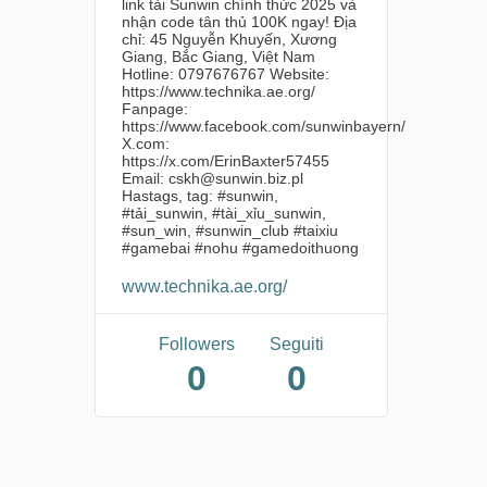
link tải Sunwin chính thức 2025 và
nhận code tân thủ 100K ngay! Địa
chỉ: 45 Nguyễn Khuyến, Xương
Giang, Bắc Giang, Việt Nam
Hotline: 0797676767 Website:
https://www.technika.ae.org/
Fanpage:
https://www.facebook.com/sunwinbayern/
X.com:
https://x.com/ErinBaxter57455
Email: cskh@sunwin.biz.pl
Hastags, tag: #sunwin,
#tải_sunwin, #tài_xỉu_sunwin,
#sun_win, #sunwin_club #taixiu
#gamebai #nohu #gamedoithuong
www.technika.ae.org/
Followers
Seguiti
0
0