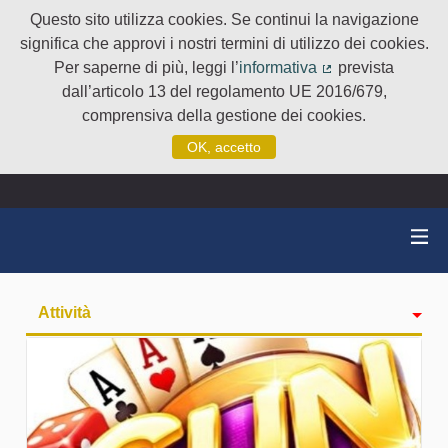
Questo sito utilizza cookies. Se continui la navigazione
significa che approvi i nostri termini di utilizzo dei cookies.
Per saperne di più, leggi l’
informativa
prevista
(Collegamento e
dall’articolo 13 del regolamento UE 2016/679,
comprensiva della gestione dei cookies.
OK, accetto
Attività
badge
Seguiti
Followers