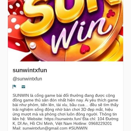
gruppi
sunwintxfun
@sunwintxfun
Segnala un problema
SUNWIN là cổng game bài đổi thưởng đang được cộng
đồng game thủ săn đón nhất hiện nay. Ai yêu thích game
bài như phỏm, tiến lên, tài xỉu, bầu cua… đều sẽ tìm thấy
trải nghiệm sống động nhờ bàn chơi 3D đẹp mắt, hiệu
ứng mượt mà và phòng chơi luôn đông người. Thông tin
liên hệ: Website: https://sunwintx.fun/ Địa chỉ: 104 Đường
K, Dĩ An, Hồ Chí Minh, Việt Nam Hotline: 0968229201
Mail: sunwintxfun@gmail.com #SUNWIN