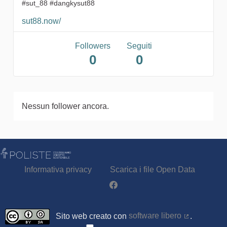
#sut_88 #dangkysut88
sut88.now/
Followers
Seguiti
0
0
Nessun follower ancora.
Informativa privacy
Scarica i file Open Data
Partecipa - Poliste su Facebook
Sito web creato con
software libero
.
(Collegamen