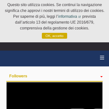
Questo sito utilizza cookies. Se continui la navigazione
significa che approvi i nostri termini di utilizzo dei cookies.
Per saperne di più, leggi l’
informativa
prevista
(Collegamento e
dall’articolo 13 del regolamento UE 2016/679,
comprensiva della gestione dei cookies.
OK, accetto
Followers
Attività
badge
Seguiti