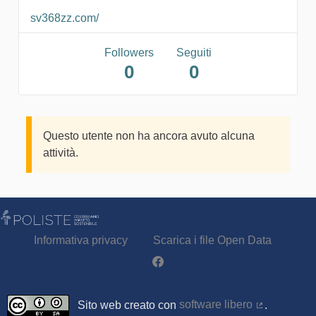
sv368zz.com/
Followers
Seguiti
0
0
Questo utente non ha ancora avuto alcuna
attività.
Informativa privacy
Scarica i file Open Data
Partecipa - Poliste su Facebook
Sito web creato con
software libero
.