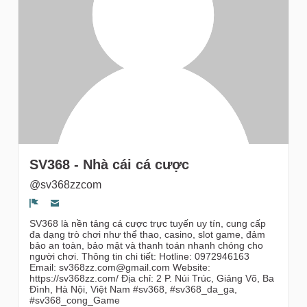
gruppi
SV368 - Nhà cái cá cược
@sv368zzcom
Segnala un problema
SV368 là nền tảng cá cược trực tuyến uy tín, cung cấp
đa dạng trò chơi như thể thao, casino, slot game, đảm
bảo an toàn, bảo mật và thanh toán nhanh chóng cho
người chơi. Thông tin chi tiết: Hotline: 0972946163
Email: sv368zz.com@gmail.com Website:
https://sv368zz.com/ Địa chỉ: 2 P. Núi Trúc, Giảng Võ, Ba
Đình, Hà Nội, Việt Nam #sv368, #sv368_da_ga,
#sv368_cong_Game