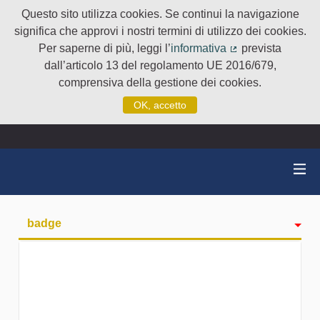
Questo sito utilizza cookies. Se continui la navigazione
significa che approvi i nostri termini di utilizzo dei cookies.
Per saperne di più, leggi l’
informativa
prevista
(Collegamento e
dall’articolo 13 del regolamento UE 2016/679,
comprensiva della gestione dei cookies.
OK, accetto
badge
Attività
Seguiti
Followers