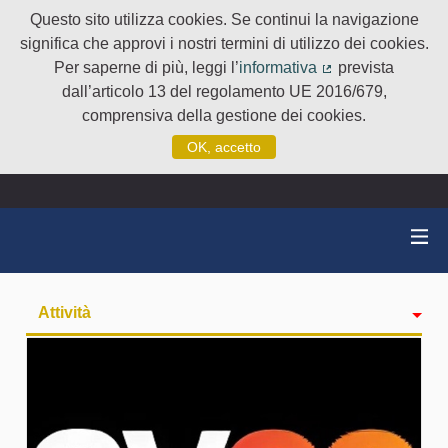
Questo sito utilizza cookies. Se continui la navigazione
significa che approvi i nostri termini di utilizzo dei cookies.
Per saperne di più, leggi l’
informativa
prevista
(Collegamento e
dall’articolo 13 del regolamento UE 2016/679,
comprensiva della gestione dei cookies.
OK, accetto
Attività
badge
Seguiti
Followers