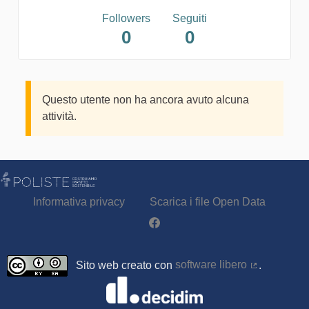
Followers
Seguiti
0
0
Questo utente non ha ancora avuto alcuna
attività.
Informativa privacy
Scarica i file Open Data
Partecipa - Poliste su Facebook
Sito web creato con
software libero
.
(Collegamen