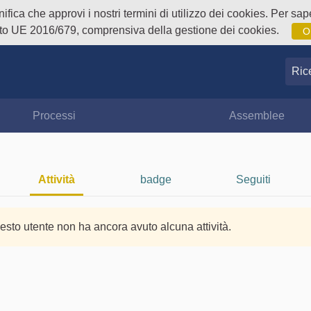
fica che approvi i nostri termini di utilizzo dei cookies. Per sape
o UE 2016/679, comprensiva della gestione dei cookies.
O
Ricer
Processi
Assemblee
Attività
badge
Seguiti
esto utente non ha ancora avuto alcuna attività.