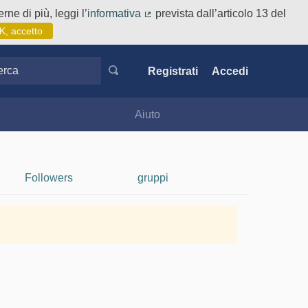
rne di più, leggi l’
informativa
prevista dall’articolo 13 del
(Collegamento esterno)
K, accetto
ca
Registrati
Accedi
Aiuto
Followers
gruppi