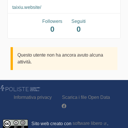
taixiu.website/
Followers
Seguiti
0
0
Questo utente non ha ancora avuto alcuna
attività.
Informativa privacy
Scarica i file Open Data
Partecipa - Poliste su Facebook
Sito web creato con
software libero
.