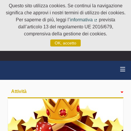
Questo sito utilizza cookies. Se continui la navigazione
significa che approvi i nostri termini di utilizzo dei cookies.
Per saperne di più, leggi l’
informativa
prevista
(Collegamento e
dall’articolo 13 del regolamento UE 2016/679,
comprensiva della gestione dei cookies.
OK, accetto
Attività
badge
Seguiti
Followers