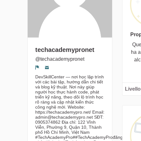
Prop
Que
techacademypronet
ha a
@techacademypronet
al
Segnala un problema
DevSkillCenter — nơi học lập trình
với các bài tập, hướng dẫn chi tiết
và blog kỹ thuật. Nơi này giúp
Livello
người học thực hành code, phát
triển kỹ năng, theo dõi lộ trình học
rõ ràng và cập nhật kiến thức
công nghệ mới. Website:
https://techacademypro.net/ Email:
admin@techacademypro.net SĐT:
0905374862 Địa chỉ: 122 Vĩnh
Viễn, Phường 9, Quận 10, Thành
phố Hồ Chí Minh, Việt Nam
#TechAcademyPro##TechAcademyProđăng