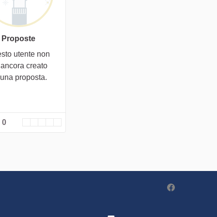
Proposte
sto utente non
 ancora creato
cuna proposta.
 0
Partecipa - Po