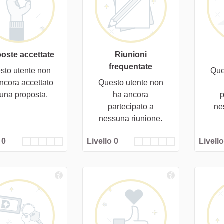
oste accettate
Riunioni
frequentate
sto utente non
Que
ncora accettato
Questo utente non
cuna proposta.
ha ancora
p
partecipato a
ne
nessuna riunione.
 0
Livello 0
Livello