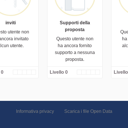
inviti
Supporti della
proposta
sto utente non
Que
ancora invitato
Questo utente non
ha
lcun utente.
ha ancora fornito
al
supporto a nessuna
proposta.
 0
Livello 0
Livello
Informativa privacy
Scarica i file Open Data