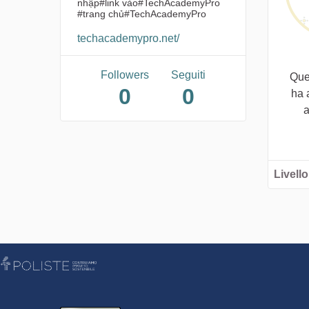
nhập#link vào#TechAcademyPro
#trang chủ#TechAcademyPro
techacademypro.net/
Followers
Seguiti
Que
0
0
ha 
a
Livello