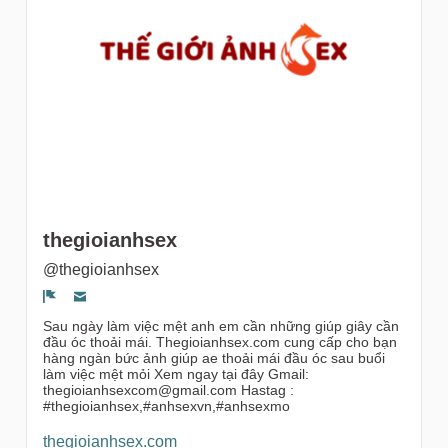
gruppi
thegioianhsex
@thegioianhsex
Segnala un problema
Sau ngày làm việc mệt anh em cần những giúp giây cần
đầu óc thoải mái. Thegioianhsex.com cung cấp cho bạn
hàng ngàn bức ảnh giúp ae thoải mái đầu óc sau buổi
làm việc mệt mỏi Xem ngay tại đây Gmail:
thegioianhsexcom@gmail.com Hastag :
#thegioianhsex,#anhsexvn,#anhsexmo
thegioianhsex.com