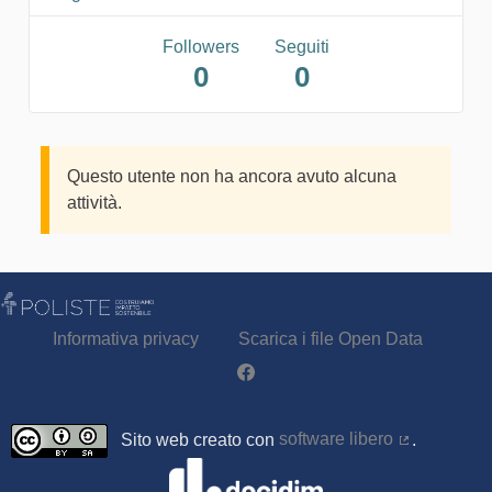
Followers
Seguiti
0
0
Questo utente non ha ancora avuto alcuna
attività.
Informativa privacy
Scarica i file Open Data
Partecipa - Poliste su Facebook
Sito web creato con
software libero
.
(Collegamen