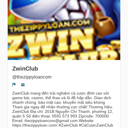
Followers
ZwinClub
@thezippyloancom
Segnala un problema
ZwinClub mang đến trải nghiệm cá cược đỉnh cao với
game bài, casino, thể thao và lô đề hấp dẫn. Giao dịch
nhanh chóng, bảo mật cao, khuyến mãi siêu khủng.
Tham gia ngay để nhận thưởng cực chất! Thương hiệu:
ZwinClub Địa chỉ: 201B Nguyễn Chí Thanh, phường 12,
quận 5 Số điện thoại: 0591 573 993 Zipcode: 700000
Email: thezippyloancom@gmail.com Website:
https://thezippyloan.com/ #ZwinClub #CáCượcZwinClub