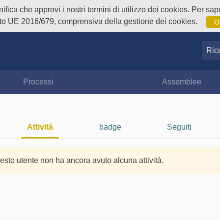
fica che approvi i nostri termini di utilizzo dei cookies. Per sape
o UE 2016/679, comprensiva della gestione dei cookies.
O
Ricer
Processi
Assemblee
Attività
badge
Seguiti
esto utente non ha ancora avuto alcuna attività.