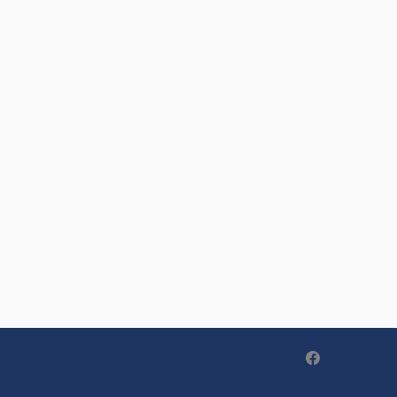
Partecipa - Po