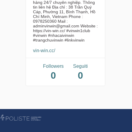
hàng 24/7 chuyên nghiệp. Thông
tin liên hệ Địa chỉ : 38 Trần Quý
Cáp, Phường 11, Bình Thạnh, Hồ
Chí Minh, Vietnam Phone :
0978250360 Mail :
adminvinwin@gmail.com Website :
https://vin-win.cc/ #vinwin1club
#vinwin #nhacaivinwin
#trangchuvinwin #linkvinwin
vin-win.cc/
Followers
Seguiti
0
0