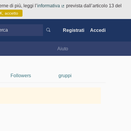
rne di più, leggi l’
informativa
prevista dall’articolo 13 del
(Collegamento esterno)
K, accetto
ca
Registrati
Accedi
Aiuto
Followers
gruppi