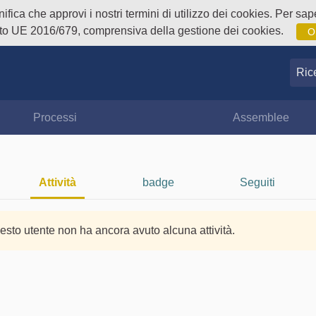
fica che approvi i nostri termini di utilizzo dei cookies. Per sape
o UE 2016/679, comprensiva della gestione dei cookies.
O
Ricer
Processi
Assemblee
Attività
badge
Seguiti
esto utente non ha ancora avuto alcuna attività.