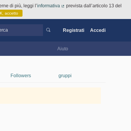
rne di più, leggi l’
informativa
prevista dall’articolo 13 del
(Collegamento esterno)
K, accetto
ca
Registrati
Accedi
Aiuto
Followers
gruppi