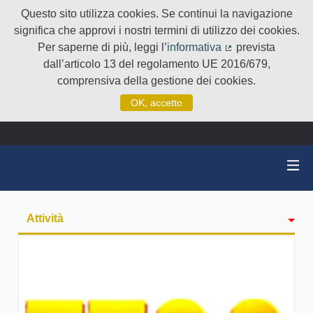
Questo sito utilizza cookies. Se continui la navigazione
significa che approvi i nostri termini di utilizzo dei cookies.
Per saperne di più, leggi l’
informativa
prevista
(Collegamento e
dall’articolo 13 del regolamento UE 2016/679,
comprensiva della gestione dei cookies.
OK, accetto
Attività
badge
Seguiti
Followers