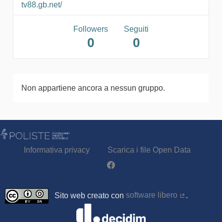
tv88.gb.net/
Followers
Seguiti
0
0
Non appartiene ancora a nessun gruppo.
Informativa privacy
Scarica i file Open Data
Partecipa - Poliste su Facebook
Sito web creato con
software libero
.
(Collegamen