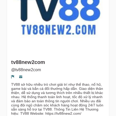
gruppi
tv88new2com
@tv88new2com
Segnala un problema
TV88 sở hữu nhiều trò chơi giải trí như thể thao, nổ hũ,
game bài và bắn cá đổi thưởng hấp dẫn. Giao diện thân
thiện, dễ sử dụng và tương thích trên nhiều thiết bị khác
nhau. Hệ thống thanh toán linh hoạt, tốc độ xử lý nhanh
và đảm bảo an toàn thông tin người chơi. Nhiều ưu đãi
cùng đội ngũ chăm sóc khách hàng hoạt động 24/7 luôn
sẵn sàng hỗ trợ tại TV88. Thông Tin Liên Hệ Thương
hiệu: TV88 Website: https://tv88new2.com/