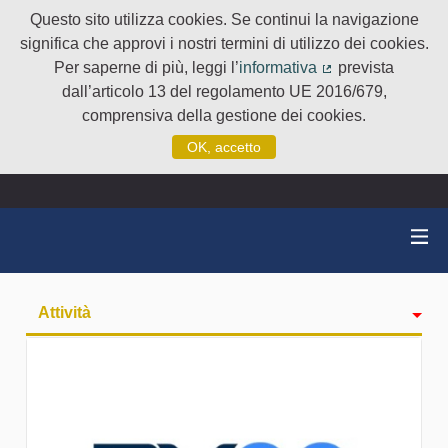
Questo sito utilizza cookies. Se continui la navigazione
significa che approvi i nostri termini di utilizzo dei cookies.
Per saperne di più, leggi l’
informativa
prevista
(Collegamento e
dall’articolo 13 del regolamento UE 2016/679,
comprensiva della gestione dei cookies.
OK, accetto
Attività
badge
Seguiti
Followers