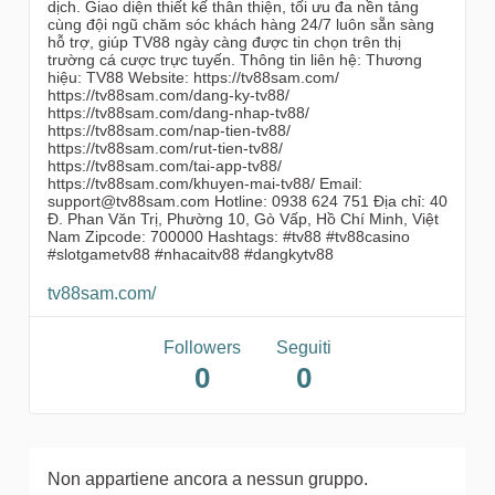
dịch. Giao diện thiết kế thân thiện, tối ưu đa nền tảng
cùng đội ngũ chăm sóc khách hàng 24/7 luôn sẵn sàng
hỗ trợ, giúp TV88 ngày càng được tin chọn trên thị
trường cá cược trực tuyến. Thông tin liên hệ: Thương
hiệu: TV88 Website: https://tv88sam.com/
https://tv88sam.com/dang-ky-tv88/
https://tv88sam.com/dang-nhap-tv88/
https://tv88sam.com/nap-tien-tv88/
https://tv88sam.com/rut-tien-tv88/
https://tv88sam.com/tai-app-tv88/
https://tv88sam.com/khuyen-mai-tv88/ Email:
support@tv88sam.com Hotline: 0938 624 751 Địa chỉ: 40
Đ. Phan Văn Trị, Phường 10, Gò Vấp, Hồ Chí Minh, Việt
Nam Zipcode: 700000 Hashtags: #tv88 #tv88casino
#slotgametv88 #nhacaitv88 #dangkytv88
tv88sam.com/
Followers
Seguiti
0
0
Non appartiene ancora a nessun gruppo.