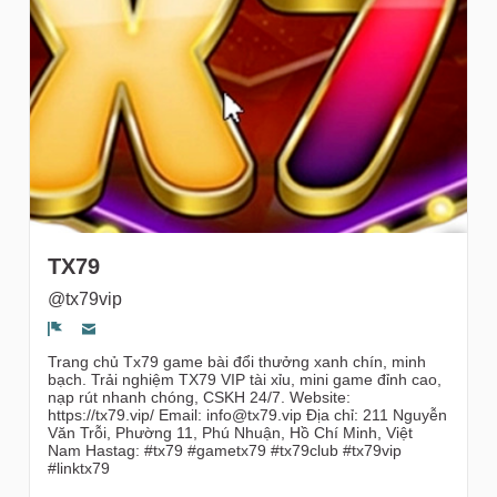
gruppi
TX79
@tx79vip
Segnala un problema
Trang chủ Tx79 game bài đổi thưởng xanh chín, minh
bạch. Trải nghiệm TX79 VIP tài xỉu, mini game đỉnh cao,
nạp rút nhanh chóng, CSKH 24/7. Website:
https://tx79.vip/ Email: info@tx79.vip Địa chỉ: 211 Nguyễn
Văn Trỗi, Phường 11, Phú Nhuận, Hồ Chí Minh, Việt
Nam Hastag: #tx79 #gametx79 #tx79club #tx79vip
#linktx79