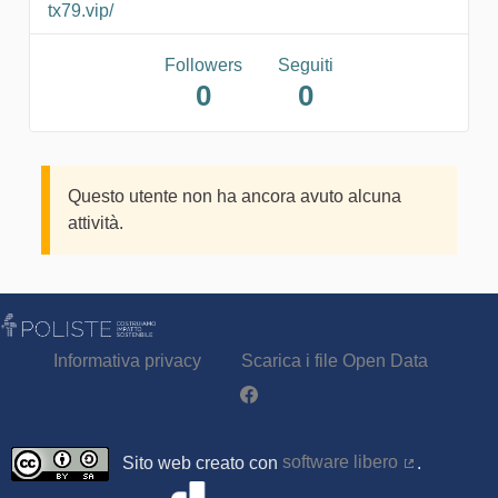
tx79.vip/
Followers
Seguiti
0
0
Questo utente non ha ancora avuto alcuna
attività.
Informativa privacy
Scarica i file Open Data
Partecipa - Poliste su Facebook
Sito web creato con
software libero
.
(Collegamen