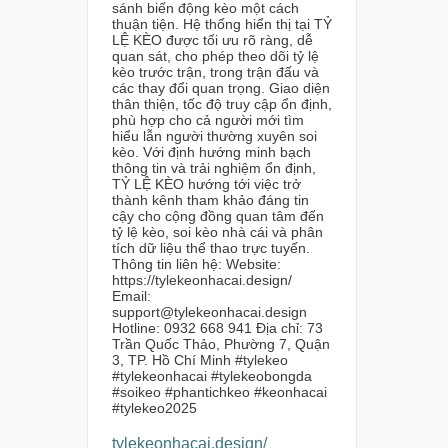
sánh biến động kèo một cách
thuận tiện. Hệ thống hiển thị tại TỶ
LỆ KÈO được tối ưu rõ ràng, dễ
quan sát, cho phép theo dõi tỷ lệ
kèo trước trận, trong trận đấu và
các thay đổi quan trọng. Giao diện
thân thiện, tốc độ truy cập ổn định,
phù hợp cho cả người mới tìm
hiểu lẫn người thường xuyên soi
kèo. Với định hướng minh bạch
thông tin và trải nghiệm ổn định,
TỶ LỆ KÈO hướng tới việc trở
thành kênh tham khảo đáng tin
cậy cho cộng đồng quan tâm đến
tỷ lệ kèo, soi kèo nhà cái và phân
tích dữ liệu thể thao trực tuyến.
Thông tin liên hệ: Website:
https://tylekeonhacai.design/
Email:
support@tylekeonhacai.design
Hotline: 0932 668 941 Địa chỉ: 73
Trần Quốc Thảo, Phường 7, Quận
3, TP. Hồ Chí Minh #tylekeo
#tylekeonhacai #tylekeobongda
#soikeo #phantichkeo #keonhacai
#tylekeo2025
tylekeonhacai.design/