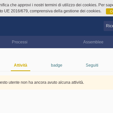
fica che approvi i nostri termini di utilizzo dei cookies. Per sape
o UE 2016/679, comprensiva della gestione dei cookies.
O
Ricer
Processi
Assemblee
Attività
badge
Seguiti
esto utente non ha ancora avuto alcuna attività.