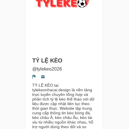
TỶ LỆ KÈO
@tylekeo2026
Segnala un problema
TỶ LỆ KÈO tại
tylekeonhacai.design là nền tảng
trực tuyến chuyên tổng hợp và
phân tích tỷ lệ kèo thể thao với dữ
liệu được cập nhật liên tục theo
thời gian thực. Website tập trung
cung cấp thông tin kèo bóng đá,
kèo châu Á, kèo châu Âu, kèo tài
xỉu từ nhiều nguồn khác nhau, hỗ
trợ người dùng theo dõi và so