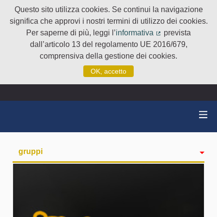
Questo sito utilizza cookies. Se continui la navigazione
significa che approvi i nostri termini di utilizzo dei cookies.
Per saperne di più, leggi l’
informativa
prevista
(Collegamento e
dall’articolo 13 del regolamento UE 2016/679,
comprensiva della gestione dei cookies.
OK, accetto
gruppi
Attività
badge
Seguiti