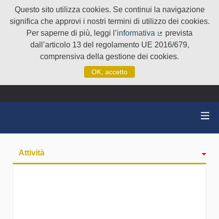
Questo sito utilizza cookies. Se continui la navigazione
significa che approvi i nostri termini di utilizzo dei cookies.
Per saperne di più, leggi l’
informativa
prevista
(Collegamento e
dall’articolo 13 del regolamento UE 2016/679,
comprensiva della gestione dei cookies.
OK, accetto
Attività
badge
Seguiti
Followers