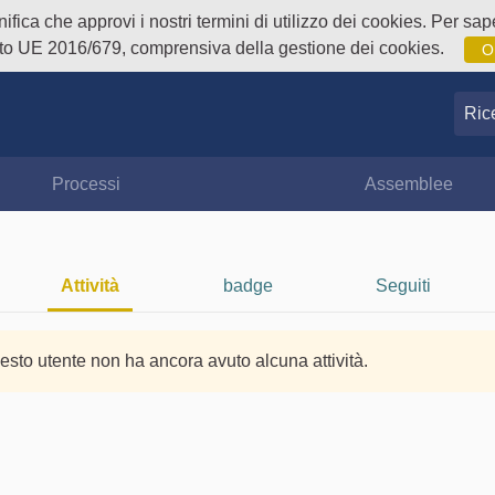
fica che approvi i nostri termini di utilizzo dei cookies. Per sape
o UE 2016/679, comprensiva della gestione dei cookies.
O
Ricer
Processi
Assemblee
Attività
badge
Seguiti
esto utente non ha ancora avuto alcuna attività.