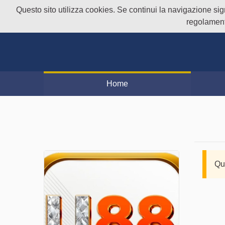
Questo sito utilizza cookies. Se continui la navigazione signi
regolament
Home
Qu