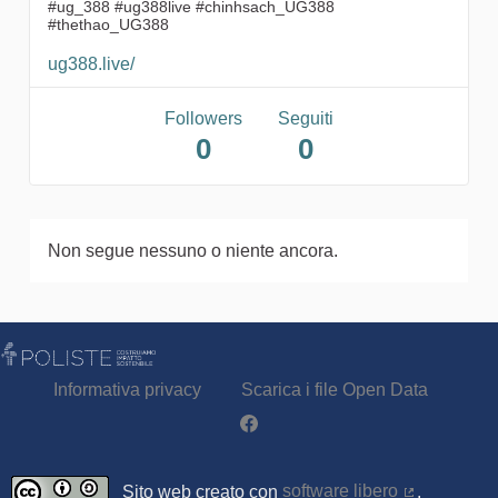
#ug_388 #ug388live #chinhsach_UG388
#thethao_UG388
ug388.live/
Followers
Seguiti
0
0
Non segue nessuno o niente ancora.
Informativa privacy
Scarica i file Open Data
Partecipa - Poliste su Facebook
Sito web creato con
software libero
.