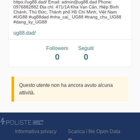
https://ug88.dad/ Email: admin@ug88.dad Phone:
0976882882 Địa chỉ: 471/1A Kha Vạn Cân, Hiệp Bình
Chánh, Thủ Đức, Thành phố Hồ Chí Minh, Việt Nam
#UG88 #ug88dad #nha_cai_ UG88 #trang_chu_UG88
#dang_ky_UG88
ug88.dad/
Followers
Seguiti
0
0
Questo utente non ha ancora avuto alcuna
attività.
Informativa privacy
Scarica i file Open Data