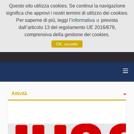
Questo sito utilizza cookies. Se continui la navigazione
significa che approvi i nostri termini di utilizzo dei cookies.
Per saperne di più, leggi l’
informativa
prevista
(Collegamento e
dall’articolo 13 del regolamento UE 2016/679,
comprensiva della gestione dei cookies.
OK, accetto
Attività
badge
Seguiti
Followers