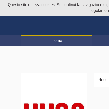
Questo sito utilizza cookies. Se continui la navigazione signi
regolament
Home
Nessu