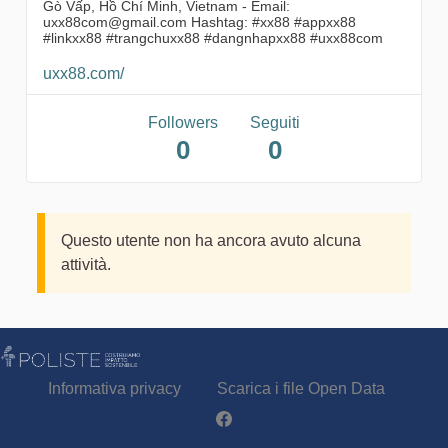
Gò Vấp, Hồ Chí Minh, Vietnam - Email:
uxx88com@gmail.com Hashtag: #xx88 #appxx88
#linkxx88 #trangchuxx88 #dangnhapxx88 #uxx88com
uxx88.com/
Followers
Seguiti
0
0
Questo utente non ha ancora avuto alcuna
attività.
Informativa privacy
Scarica i file Open Data
Partecipa - Poliste su Facebook