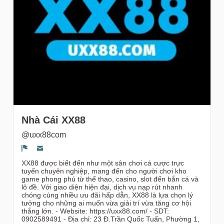
gruppi
Nhà Cái XX88
@uxx88com
Segnala un problema
XX88 được biết đến như một sân chơi cá cược trực
tuyến chuyên nghiệp, mang đến cho người chơi kho
game phong phú từ thể thao, casino, slot đến bắn cá và
lô đề. Với giao diện hiện đại, dịch vụ nạp rút nhanh
chóng cùng nhiều ưu đãi hấp dẫn, XX88 là lựa chọn lý
tưởng cho những ai muốn vừa giải trí vừa tăng cơ hội
thắng lớn. - Website: https://uxx88.com/ - SDT:
0902589491 - Địa chỉ: 23 Đ.Trần Quốc Tuấn, Phường 1,