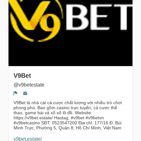
gruppi
V9Bet
@v9betestate
Segnala un problema
V9Bet là nhà cái cá cược chất lượng với nhiều trò chơi
phong phú. Bao gồm casino trực tuyến, cá cược thể
thao, game bài và xổ số lô đề. Website:
https://v9bet.estate/ Hastag: #v9bet #v9betvn
#v9betcasino SĐT: 0523547200 Địa chỉ: 177/16 Đ. Bùi
Minh Trực, Phường 5, Quận 8, Hồ Chí Minh, Việt Nam
v9bet.estate/