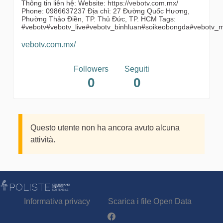
Thông tin liên hệ: Website: https://vebotv.com.mx/
Phone: 0986637237 Địa chỉ: 27 Đường Quốc Hương,
Phường Thảo Điền, TP. Thủ Đức, TP. HCM Tags:
#vebotv#vebotv_live#vebotv_binhluan#soikeobongda#vebotv_
vebotv.com.mx/
Followers
Seguiti
0
0
Questo utente non ha ancora avuto alcuna
attività.
Informativa privacy
Scarica i file Open Data
Partecipa - Poliste su Facebook