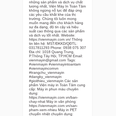
những sản phẩm và dịch vụ chất
lượng nhất, Viện Máy In Toàn Tâm
không ngừng nỗ lực để đáp ứng
các yêu cầu khắt khe của thị
trường. Chúng tôi luôn mong
muốn mang đến cho khách hàng
sự đa dạng, độ tin cậy và hiệu
suất cao thông qua các sản phẩm
và dịch vụ tốt nhất. Website:
https://vienmayin.com.vn/ Thông
tin liên hệ: MST/ĐKKD/QĐTL:
0317811293 Phone: 0938 075 307
Địa chỉ: 1018 Quang Trung,
P.Thông Tây Hội, TP.HCM Email:
vienmayin@gmail.com Tags:
#vienmayin #vienmayintoantam
#vienmayincomvn
#trangchu_vienmayin
#dangky_vienmayin
#gioithieu_vienmayin Các sản
phẩm Viện máy in Toàn Tâm cung
cấp: Máy in phun màu chuyên
dụng:
https://vienmayin.com.vn/ban-
chay-nhat Máy in văn phòng:
https://vienmayin.com.vn/san-
pham-xem-nhieu Máy in PET
chuyển nhiệt chuyên dụng: