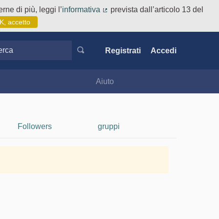
rne di più, leggi l’
informativa
prevista dall’articolo 13 del
(Collegamento esterno)
K, accetto
ca
Registrati
Accedi
Aiuto
Followers
gruppi