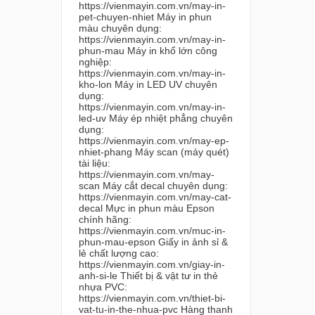
https://vienmayin.com.vn/may-in-
pet-chuyen-nhiet Máy in phun
màu chuyên dụng:
https://vienmayin.com.vn/may-in-
phun-mau Máy in khổ lớn công
nghiệp:
https://vienmayin.com.vn/may-in-
kho-lon Máy in LED UV chuyên
dụng:
https://vienmayin.com.vn/may-in-
led-uv Máy ép nhiệt phẳng chuyên
dụng:
https://vienmayin.com.vn/may-ep-
nhiet-phang Máy scan (máy quét)
tài liệu:
https://vienmayin.com.vn/may-
scan Máy cắt decal chuyên dụng:
https://vienmayin.com.vn/may-cat-
decal Mực in phun màu Epson
chính hãng:
https://vienmayin.com.vn/muc-in-
phun-mau-epson Giấy in ảnh sỉ &
lẻ chất lượng cao:
https://vienmayin.com.vn/giay-in-
anh-si-le Thiết bị & vật tư in thẻ
nhựa PVC:
https://vienmayin.com.vn/thiet-bi-
vat-tu-in-the-nhua-pvc Hàng thanh