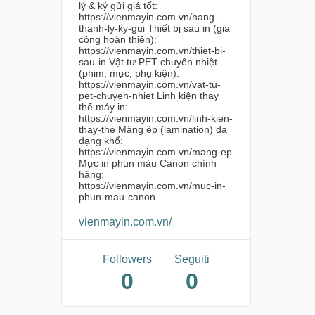
lý & ký gửi giá tốt:
https://vienmayin.com.vn/hang-
thanh-ly-ky-gui Thiết bị sau in (gia
công hoàn thiện):
https://vienmayin.com.vn/thiet-bi-
sau-in Vật tư PET chuyển nhiệt
(phim, mực, phụ kiện):
https://vienmayin.com.vn/vat-tu-
pet-chuyen-nhiet Linh kiện thay
thế máy in:
https://vienmayin.com.vn/linh-kien-
thay-the Màng ép (lamination) đa
dạng khổ:
https://vienmayin.com.vn/mang-ep
Mực in phun màu Canon chính
hãng:
https://vienmayin.com.vn/muc-in-
phun-mau-canon
vienmayin.com.vn/
Followers
Seguiti
0
0