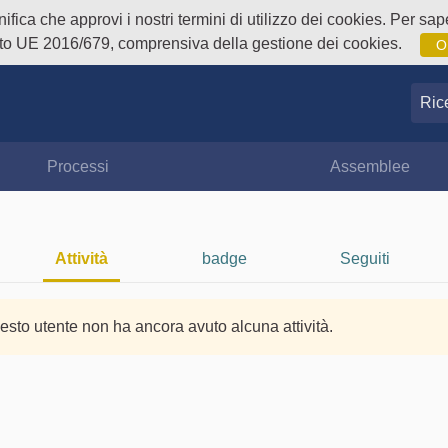
fica che approvi i nostri termini di utilizzo dei cookies. Per sape
o UE 2016/679, comprensiva della gestione dei cookies.
O
Ricer
Processi
Assemblee
Attività
badge
Seguiti
esto utente non ha ancora avuto alcuna attività.